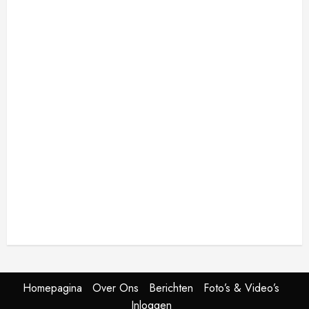
Wachtwoord
Aangemeld blijven
Registreren
Wachtwoord vergeten?
Homepagina
Over Ons
Berichten
Foto’s & Video’s
Inloggen