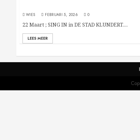
22 maart Sing in Klundert
WIES
FEBRUARI 5, 2026
0
22 Maart ; SING IN in DE STAD KLUNDERT....
LEES MEER
Cop