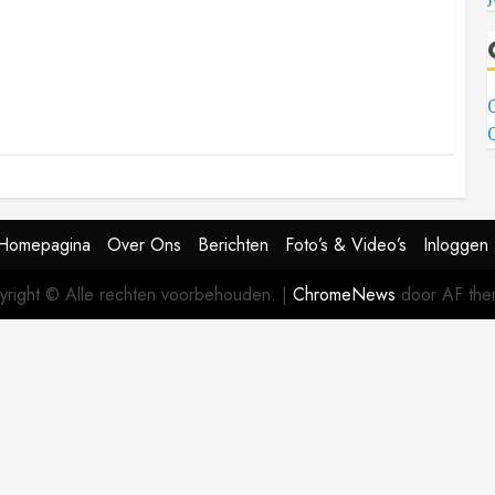
Homepagina
Over Ons
Berichten
Foto’s & Video’s
Inloggen
yright © Alle rechten voorbehouden.
|
ChromeNews
door AF the